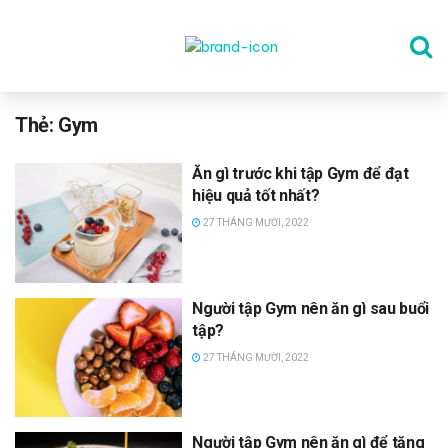
TRANG CHỦ
Thẻ:
Gym
Ăn gì trước khi tập Gym để đạt
THỂ DỤC
hiệu quả tốt nhất?
27 THÁNG MƯỜI, 2022
DINH DƯỠNG
Người tập Gym nên ăn gì sau buổi
SỨC KHỎE TINH THẦN
tập?
27 THÁNG MƯỜI, 2022
CÔNG NGHỆ
Người tập Gym nên ăn gì để tăng