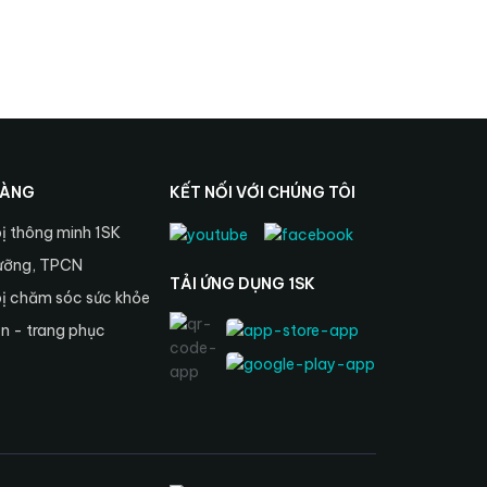
HÀNG
KẾT NỐI VỚI CHÚNG TÔI
bị thông minh 1SK
ưỡng, TPCN
TẢI ỨNG DỤNG 1SK
bị chăm sóc sức khỏe
ện - trang phục