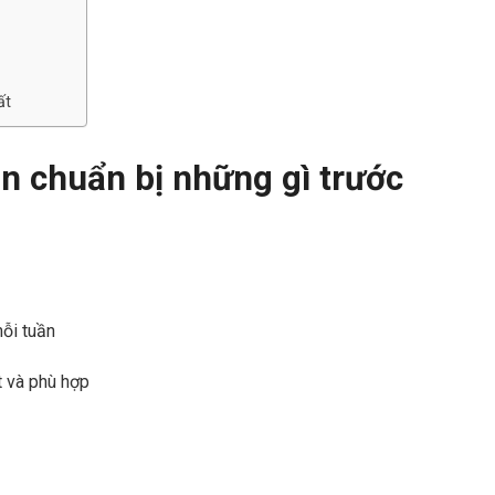
ất
n chuẩn bị những gì trước
mỗi tuần
t và phù hợp