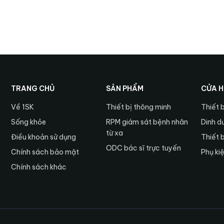
TRANG CHỦ
SẢN PHẨM
CỬA 
Về 1SK
Thiết bị thông minh
Thiết 
Sống khỏe
RPM giám sát bệnh nhân
Dinh d
từ xa
Điều khoản sử dụng
Thiết 
ODC bác sĩ trực tuyến
Chính sách bảo mật
Phụ ki
Chính sách khác