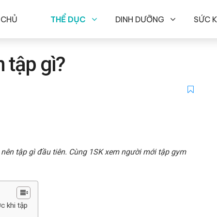
 CHỦ
THỂ DỤC
DINH DƯỠNG
SỨC 
 tập gì?
 nên tập gì đầu tiên. Cùng 1SK xem người mới tập gym
c khi tập