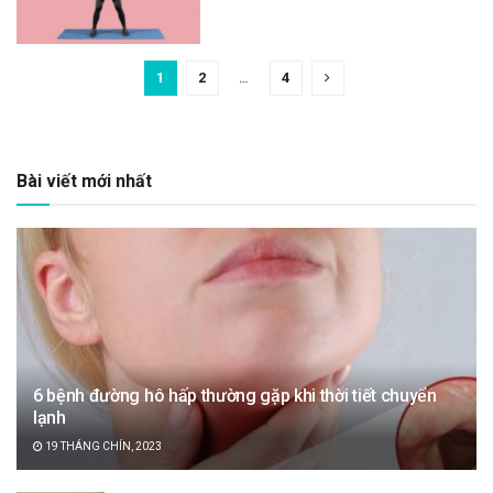
1
2
…
4
Bài viết mới nhất
6 bệnh đường hô hấp thường gặp khi thời tiết chuyển
lạnh
19 THÁNG CHÍN, 2023