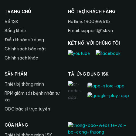
TRANG CHỦ
HỖ TRỢ KHÁCH HÀNG
Về 1SK
Hotline: 1900969615
Sống khỏe
Email: support@1sk.vn
Điều khoản sử dụng
KẾT NỐI VỚI CHÚNG TÔI
Chính sách bảo mật
Chính sách khác
SẢN PHẨM
TẢI ỨNG DỤNG 1SK
Thiết bị thông minh
RPM giám sát bệnh nhân từ
xa
ODC bác sĩ trực tuyến
CỬA HÀNG
Thiết bị thông minh 1SK