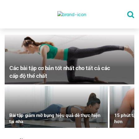
TRANG CHỦ
THỂ DỤC
Các bài tập cơ bản tốt nhất cho tất cả các
cấp độ thể chất
DINH DƯỠNG
SỨC KHỎE TINH THẦN
Bài tập giảm mỡ bụng hiệu quả dễ thực hiện
15 phút tập
CÔNG NGHỆ
tại nhà
hơn