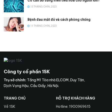
Có cần bổ sung men tiêu hóa cho người lớn?
13 THÁNG CHÍN, 2023
Bệnh đau mắt đỏ và cách phòng chống
11 THÁNG CHÍN, 2023
Công ty cổ phần 1SK
Trụ sở chính:
Tầng M1 Tòa nhà ELCOM, Duy Tân,
Dịch Vọng Hậu, Cầu Giấy, Hà Nội.
TRANG CHỦ
HỖ TRỢ KHÁCH HÀNG
Về 1SK
Hotline: 1900969615