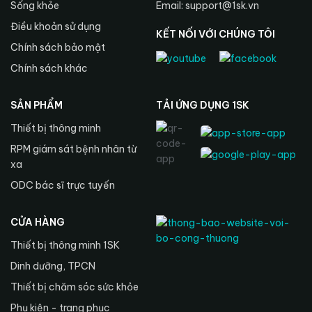
Sống khỏe
Email: support@1sk.vn
Điều khoản sử dụng
KẾT NỐI VỚI CHÚNG TÔI
Chính sách bảo mật
Chính sách khác
SẢN PHẨM
TẢI ỨNG DỤNG 1SK
Thiết bị thông minh
RPM giám sát bệnh nhân từ
xa
ODC bác sĩ trực tuyến
CỬA HÀNG
Thiết bị thông minh 1SK
Dinh dưỡng, TPCN
Thiết bị chăm sóc sức khỏe
Phụ kiện - trang phục