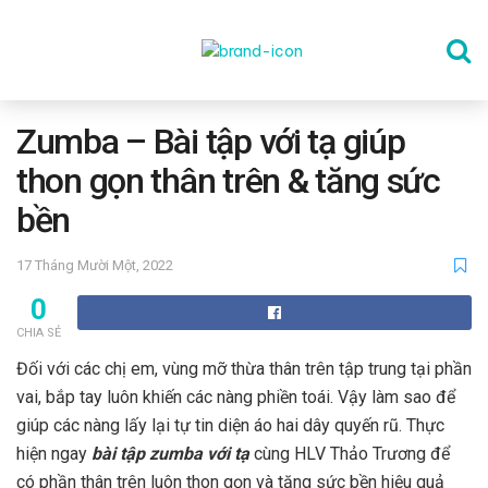
TRANG CHỦ
Zumba – Bài tập với tạ giúp
thon gọn thân trên & tăng sức
THỂ DỤC
bền
17 Tháng Mười Một, 2022
DINH DƯỠNG
0
CHIA SẺ
SỨC KHỎE TINH THẦN
Đối với các chị em, vùng mỡ thừa thân trên tập trung tại phần
vai, bắp tay luôn khiến các nàng phiền toái. Vậy làm sao để
giúp các nàng lấy lại tự tin diện áo hai dây quyến rũ. Thực
CÔNG NGHỆ
hiện ngay
bài tập zumba với tạ
cùng HLV Thảo Trương để
có phần thân trên luôn thon gọn và tăng sức bền hiệu quả