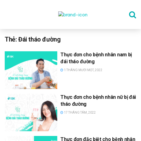
TRANG CHỦ
Thẻ:
Đái tháo đường
Thực đơn cho bệnh nhân nam bị
THỂ DỤC
đái tháo đường
1 THÁNG MƯỜI MỘT, 2022
DINH DƯỠNG
Thực đơn cho bệnh nhân nữ bị đái
SỨC KHỎE TINH THẦN
tháo đường
17 THÁNG TÁM, 2022
CÔNG NGHỆ
Thực đơn đặc biệt cho bệnh nhân