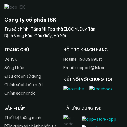
Công ty cổ phần 1SK
Trụ sở chính:
Tầng M1 Tòa nhà ELCOM, Duy Tân,
Dịch Vọng Hậu, Cầu Giấy, Hà Nội.
TRANG CHỦ
HỖ TRỢ KHÁCH HÀNG
Về 1SK
Hotline: 1900969615
Sống khỏe
Email: support@1sk.vn
Điều khoản sử dụng
KẾT NỐI VỚI CHÚNG TÔI
Chính sách bảo mật
Chính sách khác
SẢN PHẨM
TẢI ỨNG DỤNG 1SK
Thiết bị thông minh
RPM giám sát bệnh nhân từ