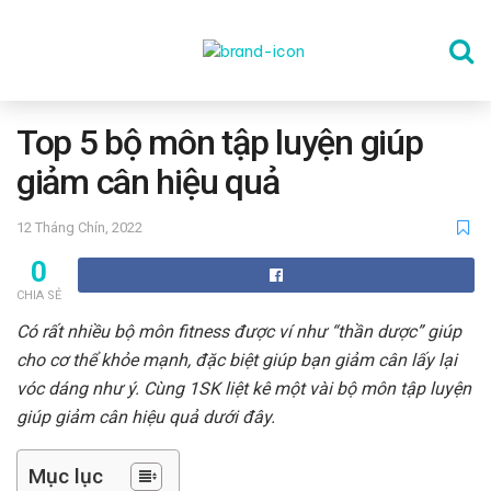
TRANG CHỦ
Top 5 bộ môn tập luyện giúp
giảm cân hiệu quả
THỂ DỤC
12 Tháng Chín, 2022
0
DINH DƯỠNG
CHIA SẺ
Có rất nhiều bộ môn fitness được ví như “thần dược” giúp
SỨC KHỎE TINH THẦN
cho cơ thể khỏe mạnh, đặc biệt giúp bạn giảm cân lấy lại
vóc dáng như ý. Cùng 1SK liệt kê một vài bộ môn tập luyện
giúp giảm cân hiệu quả dưới đây.
CÔNG NGHỆ
Mục lục