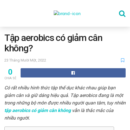
TRANG CHỦ
Tập aerobics có giảm cân
không?
THỂ DỤC
23 Tháng Mười Một, 2022
0
DINH DƯỠNG
CHIA SẺ
Có rất nhiều hình thức tập thể dục khác nhau giúp bạn
SỨC KHỎE TINH THẦN
giảm cân và giữ dáng hiệu quả. Tập aerobics đang là một
trong những bộ môn được nhiều người quan tâm, tuy nhiên
tập aerobics có giảm cân không
vẫn là thắc mắc của
CÔNG NGHỆ
nhiều người.