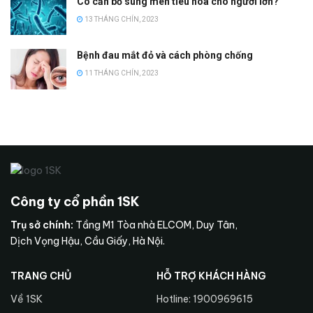
Có cần bổ sung men tiêu hóa cho người lớn?
13 THÁNG CHÍN, 2023
Bệnh đau mắt đỏ và cách phòng chống
11 THÁNG CHÍN, 2023
Công ty cổ phần 1SK
Trụ sở chính:
Tầng M1 Tòa nhà ELCOM, Duy Tân,
Dịch Vọng Hậu, Cầu Giấy, Hà Nội.
TRANG CHỦ
HỖ TRỢ KHÁCH HÀNG
Về 1SK
Hotline: 1900969615