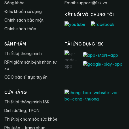
Sống khỏe
Email: support@1sk.vn
Điều khoản sử dụng
KẾT NỐI VỚI CHÚNG TÔI
Chính sách bảo mật
Chính sách khác
SẢN PHẨM
TẢI ỨNG DỤNG 1SK
Thiết bị thông minh
RPM giám sát bệnh nhân từ
xa
ODC bác sĩ trực tuyến
CỬA HÀNG
Thiết bị thông minh 1SK
Dinh dưỡng, TPCN
Thiết bị chăm sóc sức khỏe
Phụ kiện - trang phục