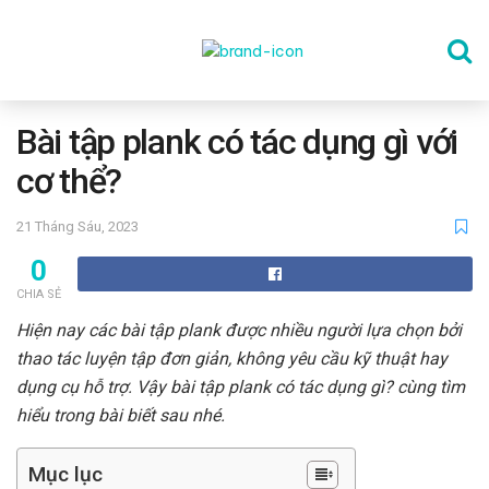
TRANG CHỦ
Bài tập plank có tác dụng gì với
cơ thể?
THỂ DỤC
21 Tháng Sáu, 2023
0
DINH DƯỠNG
CHIA SẺ
Hiện nay các bài tập plank được nhiều người lựa chọn bởi
SỨC KHỎE TINH THẦN
thao tác luyện tập đơn giản, không yêu cầu kỹ thuật hay
dụng cụ hỗ trợ. Vậy bài tập plank có tác dụng gì? cùng tìm
hiểu trong bài biết sau nhé.
CÔNG NGHỆ
Mục lục