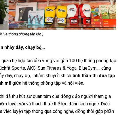
ới Hệ thống phòng tập lớn )
n nhảy dây, chạy bộ,..
i quan hệ hợp tác bền vững với gần 100 hệ thống phòng tập
 Kickfit Sports, AKC, Sun Fitness & Yoga, BlueGym,… cùng
hảy dây, chạy bộ,.. nhằm khuyến khích
tinh thần thi đua tập
nh mẽ
giữa hệ thống phòng tập và hội viên.
thi đã thu hút sự quan tâm của đông đảo người tham gia
m tuyệt vời và thách thức thể lực đáng kinh ngạc. Điều
của việc luyện tập thông qua công nghệ, đồng thời góp phần