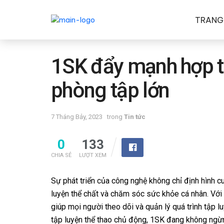
TRANG
1SK đẩy mạnh hợp t
phòng tập lớn
7 Tháng Bảy, 2023
trong
Tin tức
0
133
CHIA SẺ
LƯỢT XEM
Sự phát triển của công nghệ không chỉ định hình c
luyện thể chất và chăm sóc sức khỏe cá nhân. Với
giúp mọi người theo dõi và quản lý quá trình tập 
tập luyện thể thao chủ động, 1SK đang không ngừn