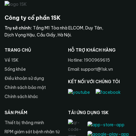
Công ty cổ phần 1SK
Trụ sở chính:
Tầng M1 Tòa nhà ELCOM, Duy Tân,
Dịch Vọng Hậu, Cầu Giấy, Hà Nội.
TRANG CHỦ
HỖ TRỢ KHÁCH HÀNG
Về 1SK
Hotline: 1900969615
Sống khỏe
Email: support@1sk.vn
Điều khoản sử dụng
KẾT NỐI VỚI CHÚNG TÔI
Chính sách bảo mật
Chính sách khác
SẢN PHẨM
TẢI ỨNG DỤNG 1SK
Thiết bị thông minh
RPM giám sát bệnh nhân từ