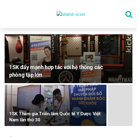
TRANG CHỦ
THỂ DỤC
1SK đẩy mạnh hợp tác với hệ thống các
phòng tập lớn
DINH DƯỠNG
SỨC KHỎE TINH THẦN
1SK Tham gia Triển lãm Quốc tế Y Dược Việt
CÔNG NGHỆ
Nam lần thứ 30