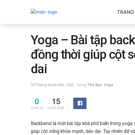
TRANG
Yoga – Bài tập back
đồng thời giúp cột 
dai
30 Tháng Mười Một, 2022
trong
Thể dục
,
Yoga
0
15
CHIA SẺ
LƯỢT XEM
Backbend là một bài tập khá phổ biến trong yoga.
giúp cột sống khỏe mạnh, dẻo dai. Tuy nhiên để có th