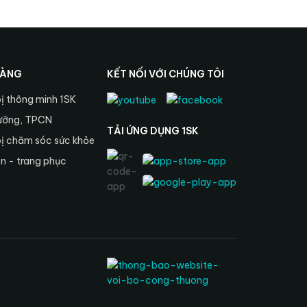
HÀNG
KẾT NỐI VỚI CHÚNG TÔI
bị thông minh 1SK
ưỡng, TPCN
TẢI ỨNG DỤNG 1SK
bị chăm sóc sức khỏe
ện - trang phục