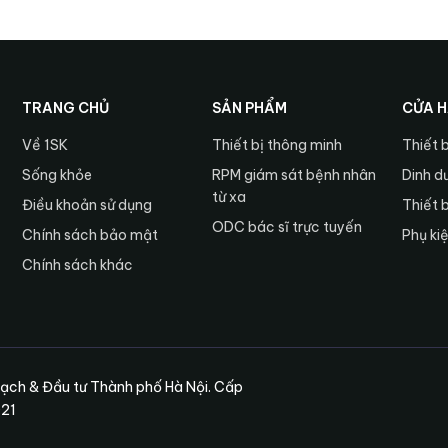
TRANG CHỦ
SẢN PHẨM
CỬA 
Về 1SK
Thiết bị thông minh
Thiết 
Sống khỏe
RPM giám sát bệnh nhân
Dinh d
từ xa
Điều khoản sử dụng
Thiết 
ODC bác sĩ trực tuyến
Chính sách bảo mật
Phụ ki
Chính sách khác
ạch & Đầu tư Thành phố Hà Nội. Cấp
021