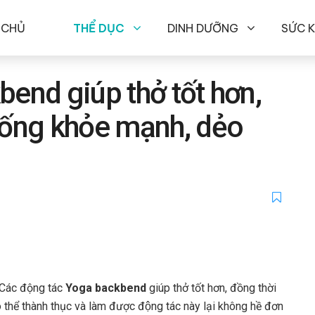
 CHỦ
THỂ DỤC
DINH DƯỠNG
SỨC 
bend giúp thở tốt hơn,
sống khỏe mạnh, dẻo
 Các động tác
Yoga backbend
giúp thở tốt hơn, đồng thời
ể thành thục và làm được động tác này lại không hề đơn