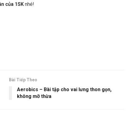
ân của 1SK
nhé!
Bài Tiếp Theo
Aerobics – Bài tập cho vai lưng thon gọn,
không mỡ thừa