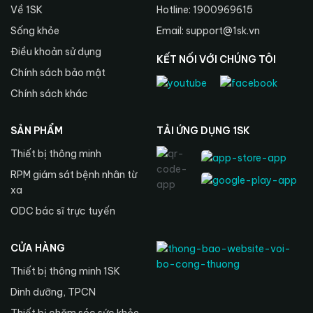
Về 1SK
Hotline: 1900969615
Sống khỏe
Email: support@1sk.vn
Điều khoản sử dụng
KẾT NỐI VỚI CHÚNG TÔI
Chính sách bảo mật
Chính sách khác
SẢN PHẨM
TẢI ỨNG DỤNG 1SK
Thiết bị thông minh
RPM giám sát bệnh nhân từ
xa
ODC bác sĩ trực tuyến
CỬA HÀNG
Thiết bị thông minh 1SK
Dinh dưỡng, TPCN