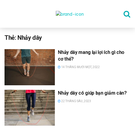
TRANG CHỦ
Thẻ:
Nhảy dây
Nhảy dây mang lại lợi ích gì cho
THỂ DỤC
cơ thể?
14 THÁNG MƯỜI MỘT, 2022
DINH DƯỠNG
Nhảy dây có giúp bạn giảm cân?
SỨC KHỎE TINH THẦN
22 THÁNG SÁU, 2023
CÔNG NGHỆ