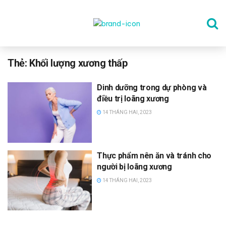
TRANG CHỦ
Thẻ:
Khối lượng xương thấp
Dinh dưỡng trong dự phòng và
THỂ DỤC
điều trị loãng xương
14 THÁNG HAI, 2023
DINH DƯỠNG
Thực phẩm nên ăn và tránh cho
SỨC KHỎE TINH THẦN
người bị loãng xương
14 THÁNG HAI, 2023
CÔNG NGHỆ