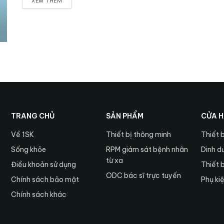
XEM THÊM
TRANG CHỦ
SẢN PHẨM
CỬA 
Về 1SK
Thiết bị thông minh
Thiết 
Sống khỏe
RPM giám sát bệnh nhân
Dinh d
từ xa
Điều khoản sử dụng
Thiết 
ODC bác sĩ trực tuyến
Chính sách bảo mật
Phụ ki
Chính sách khác