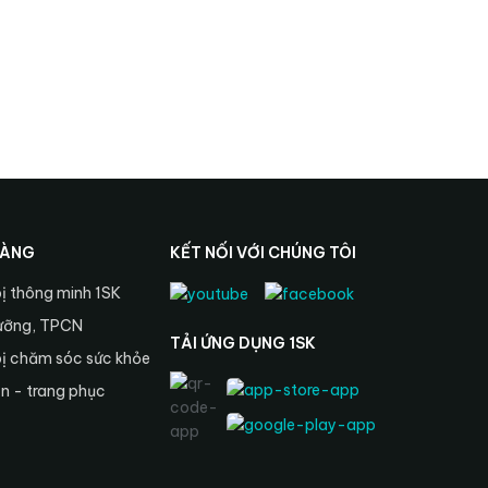
HÀNG
KẾT NỐI VỚI CHÚNG TÔI
bị thông minh 1SK
ưỡng, TPCN
TẢI ỨNG DỤNG 1SK
bị chăm sóc sức khỏe
ện - trang phục