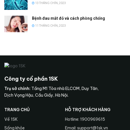
13 THÁNG CHÍN, 2023
Bệnh đau mắt đỏ và cách phòng chống
11 THÁNG CHÍN, 2023
Công ty cổ phần 1SK
Trụ sở chính:
Tầng M1 Tòa nhà ELCOM, Duy Tân,
Dịch Vọng Hậu, Cầu Giấy, Hà Nội.
TRANG CHỦ
HỖ TRỢ KHÁCH HÀNG
Về 1SK
Hotline: 1900969615
Sống khỏe
Email: support@1sk.vn