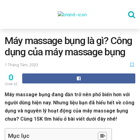
TRANG CHỦ
Máy massage bụng là gì? Công
dụng của máy massage bụng
THỂ DỤC
1 Tháng Tám, 2023
0
DINH DƯỠNG
CHIA SẺ
Máy massage bụng đang dần trở nên phổ biến hơn với
SỨC KHỎE TINH THẦN
người dùng hiện nay. Nhưng liệu bạn đã hiểu hết về công
dụng và nguyên lý hoạt động của máy massage bụng
chưa? Cùng 1SK tìm hiểu ở bài viết dưới đây nhé!
CÔNG NGHỆ
Mục lục