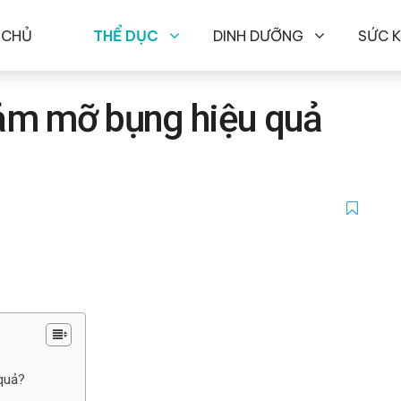
 CHỦ
THỂ DỤC
DINH DƯỠNG
SỨC 
ảm mỡ bụng hiệu quả
quả?