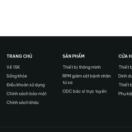
TRANG CHỦ
SẢN PHẨM
CỬA 
Về 1SK
Thiết bị thông minh
Thiết 
Sống khỏe
RPM giám sát bệnh nhân
Dinh d
từ xa
Điều khoản sử dụng
Thiết 
ODC bác sĩ trực tuyến
Chính sách bảo mật
Phụ ki
Chính sách khác