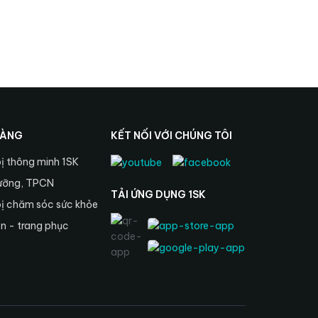
HÀNG
KẾT NỐI VỚI CHÚNG TÔI
bị thông minh 1SK
ưỡng, TPCN
TẢI ỨNG DỤNG 1SK
bị chăm sóc sức khỏe
ện - trang phục