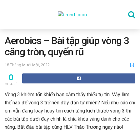
TRANG CHỦ
Aerobics – Bài tập giúp vòng 3
căng tròn, quyến rũ
THỂ DỤC
18 Tháng Mười Một, 2022
0
DINH DƯỠNG
CHIA SẺ
Vòng 3 khiêm tốn khiến bạn cảm thấy thiếu tự tin. Vậy làm
SỨC KHỎE TINH THẦN
thế nào để vòng 3 trở nên đầy đặn tự nhiên? Nếu như các chị
em vẫn đang loay hoay tìm cách tăng kích thước vòng 3 thì
các bài tập dưới đây chính là chìa khóa vàng dành cho các
CÔNG NGHỆ
nàng. Bắt đầu bài tập cùng HLV Thảo Trương ngay nào!