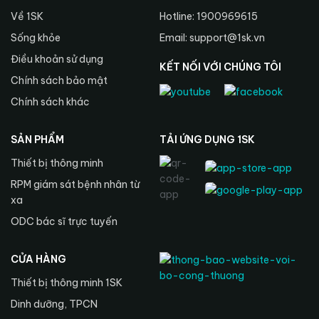
Về 1SK
Hotline: 1900969615
Sống khỏe
Email: support@1sk.vn
Điều khoản sử dụng
KẾT NỐI VỚI CHÚNG TÔI
Chính sách bảo mật
Chính sách khác
SẢN PHẨM
TẢI ỨNG DỤNG 1SK
Thiết bị thông minh
RPM giám sát bệnh nhân từ
xa
ODC bác sĩ trực tuyến
CỬA HÀNG
Thiết bị thông minh 1SK
Dinh dưỡng, TPCN