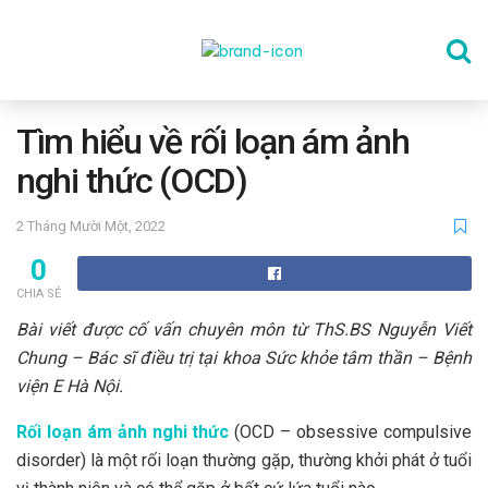
TRANG CHỦ
Tìm hiểu về rối loạn ám ảnh
nghi thức (OCD)
THỂ DỤC
2 Tháng Mười Một, 2022
0
DINH DƯỠNG
CHIA SẺ
Bài viết được cố vấn chuyên môn từ ThS.BS Nguyễn Viết
SỨC KHỎE TINH THẦN
Chung – Bác sĩ điều trị tại khoa Sức khỏe tâm thần – Bệnh
viện E Hà Nội.
CÔNG NGHỆ
Rối loạn ám ảnh nghi thức
(OCD – obsessive compulsive
disorder) là một rối loạn thường gặp, thường khởi phát ở tuổi