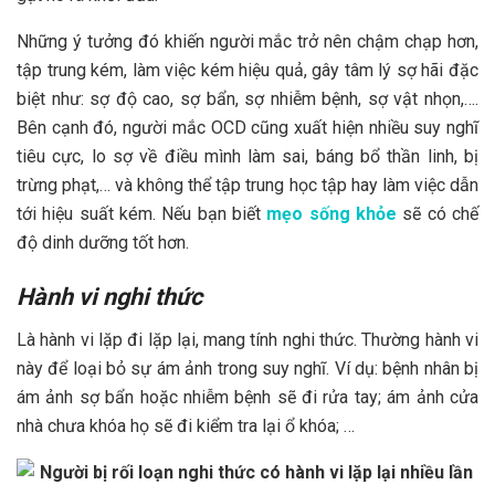
Những ý tưởng đó khiến người mắc trở nên chậm chạp hơn,
tập trung kém, làm việc kém hiệu quả, gây tâm lý sợ hãi đặc
biệt như: sợ độ cao, sợ bẩn, sợ nhiễm bệnh, sợ vật nhọn,….
Bên cạnh đó, người mắc OCD cũng xuất hiện nhiều suy nghĩ
tiêu cực, lo sợ về điều mình làm sai, báng bổ thần linh, bị
trừng phạt,… và không thể tập trung học tập hay làm việc dẫn
tới hiệu suất kém. Nếu bạn biết
mẹo sống khỏe
sẽ có chế
độ dinh dưỡng tốt hơn.
Hành vi nghi thức
Là hành vi lặp đi lặp lại, mang tính nghi thức. Thường hành vi
này để loại bỏ sự ám ảnh trong suy nghĩ. Ví dụ: bệnh nhân bị
ám ảnh sợ bẩn hoặc nhiễm bệnh sẽ đi rửa tay; ám ảnh cửa
nhà chưa khóa họ sẽ đi kiểm tra lại ổ khóa; …