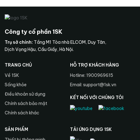
Công ty cổ phần 1SK
Trụ sở chính:
Tầng M1 Tòa nhà ELCOM, Duy Tân,
Dịch Vọng Hậu, Cầu Giấy, Hà Nội.
TRANG CHỦ
HỖ TRỢ KHÁCH HÀNG
Về 1SK
Hotline: 1900969615
Sống khỏe
Email: support@1sk.vn
Điều khoản sử dụng
KẾT NỐI VỚI CHÚNG TÔI
Chính sách bảo mật
Chính sách khác
SẢN PHẨM
TẢI ỨNG DỤNG 1SK
Thiết bị thông minh