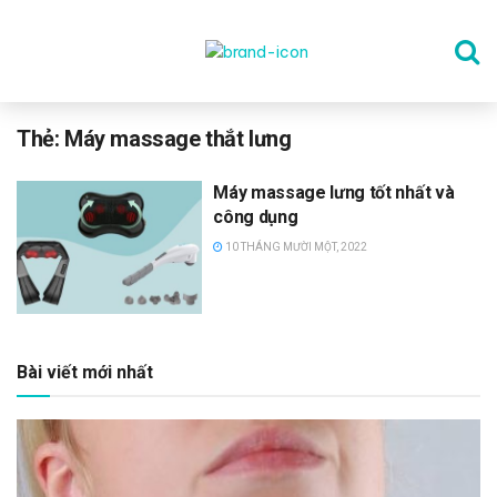
TRANG CHỦ
Thẻ:
Máy massage thắt lưng
Máy massage lưng tốt nhất và
THỂ DỤC
công dụng
10 THÁNG MƯỜI MỘT, 2022
DINH DƯỠNG
SỨC KHỎE TINH THẦN
Bài viết mới nhất
CÔNG NGHỆ