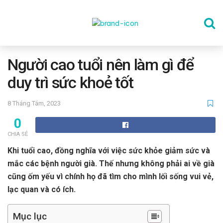
TRANG CHỦ
Người cao tuổi nên làm gì để
duy trì sức khoẻ tốt
THỂ DỤC
8 Tháng Tám, 2023
0
DINH DƯỠNG
CHIA SẺ
Khi tuổi cao, đồng nghĩa với việc sức khỏe giảm sức và
SỨC KHỎE TINH THẦN
mắc các bệnh người già. Thế nhưng không phải ai về già
cũng ốm yếu vì chính họ đã tìm cho mình lối sống vui vẻ,
lạc quan và có ích.
CÔNG NGHỆ
Mục lục