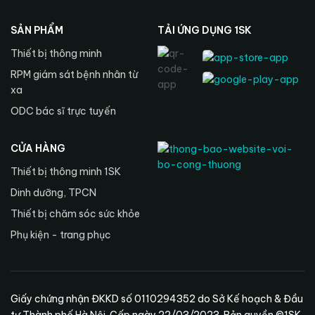
SẢN PHẨM
TẢI ỨNG DỤNG 1SK
Thiết bị thông minh
RPM giám sát bệnh nhân từ
xa
ODC bác sĩ trực tuyến
CỬA HÀNG
Thiết bị thông minh 1SK
Dinh dưỡng, TPCN
Thiết bị chăm sóc sức khỏe
Phụ kiện - trang phục
Giấy chứng nhận ĐKKD số 0110294352 do Sở Kế hoạch & Đầu
tư Thành phố Hà Nội. Cấp ngày 22/03/2023. Bản quyền ©1SK