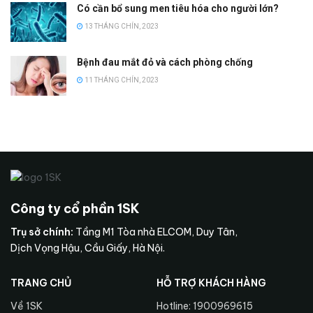
Có cần bổ sung men tiêu hóa cho người lớn?
13 THÁNG CHÍN, 2023
Bệnh đau mắt đỏ và cách phòng chống
11 THÁNG CHÍN, 2023
Công ty cổ phần 1SK
Trụ sở chính:
Tầng M1 Tòa nhà ELCOM, Duy Tân,
Dịch Vọng Hậu, Cầu Giấy, Hà Nội.
TRANG CHỦ
HỖ TRỢ KHÁCH HÀNG
Về 1SK
Hotline: 1900969615