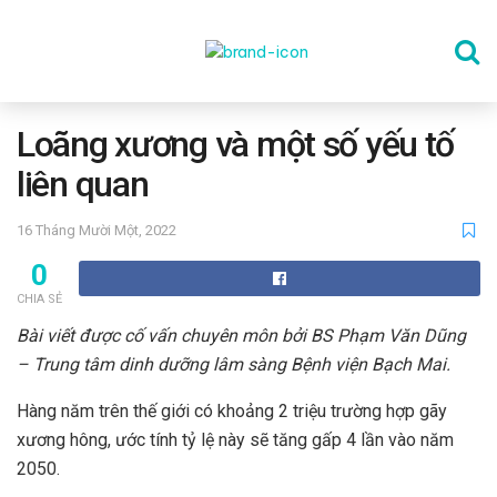
TRANG CHỦ
Loãng xương và một số yếu tố
liên quan
THỂ DỤC
16 Tháng Mười Một, 2022
0
DINH DƯỠNG
CHIA SẺ
Bài viết được cố vấn chuyên môn bởi BS Phạm Văn Dũng
SỨC KHỎE TINH THẦN
– Trung tâm dinh dưỡng lâm sàng Bệnh viện Bạch Mai.
Hàng năm trên thế giới có khoảng 2 triệu trường hợp gãy
CÔNG NGHỆ
xương hông, ước tính tỷ lệ này sẽ tăng gấp 4 lần vào năm
2050.