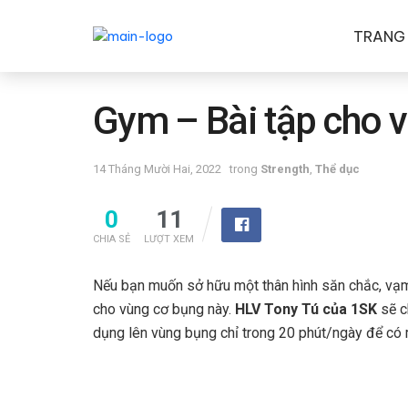
TRANG
Gym – Bài tập cho 
14 Tháng Mười Hai, 2022
trong
Strength
,
Thể dục
0
11
CHIA SẺ
LƯỢT XEM
Nếu bạn muốn sở hữu một thân hình săn chắc, vạm
cho vùng cơ bụng này.
HLV Tony Tú của 1SK
sẽ c
dụng lên vùng bụng chỉ trong 20 phút/ngày để có m