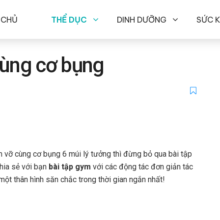
 CHỦ
THỂ DỤC
DINH DƯỠNG
SỨC 
vùng cơ bụng
 vỡ cùng cơ bụng 6 múi lý tưởng thì đừng bỏ qua bài tập
hia sẻ với bạn
bài tập gym
với các động tác đơn giản tác
ột thân hình săn chắc trong thời gian ngắn nhất!