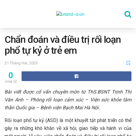
TRANG CHỦ
Chẩn đoán và điều trị rối loạn
phổ tự kỷ ở trẻ em
THỂ DỤC
21 Tháng Hai, 2023
0
DINH DƯỠNG
CHIA SẺ
Bài viết được cố vấn chuyên môn từ ThS.BSNT Trịnh Thị
SỨC KHỎE TINH THẦN
Vân Anh – Phòng rối loạn cảm xúc – Viện sức khỏe tâm
thần Quốc gia – Bệnh viện Bạch Mai Hà Nội.
CÔNG NGHỆ
Rối loạn phổ tự kỷ (ASD) là một khuyết tật phát triển có thể
gây ra những khó khăn về xã hội, giao tiếp và hành vi của