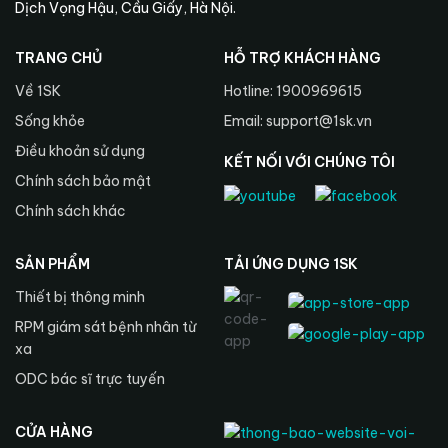
Dịch Vọng Hậu, Cầu Giấy, Hà Nội.
TRANG CHỦ
HỖ TRỢ KHÁCH HÀNG
Về 1SK
Hotline: 1900969615
Sống khỏe
Email: support@1sk.vn
Điều khoản sử dụng
KẾT NỐI VỚI CHÚNG TÔI
Chính sách bảo mật
Chính sách khác
SẢN PHẨM
TẢI ỨNG DỤNG 1SK
Thiết bị thông minh
RPM giám sát bệnh nhân từ
xa
ODC bác sĩ trực tuyến
CỬA HÀNG