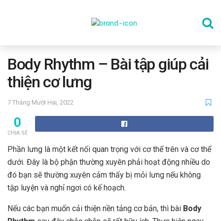
TRANG CHỦ
Body Rhythm – Bài tập giúp cải
thiện cơ lưng
THỂ DỤC
7 Tháng Mười Hai, 2022
0
DINH DƯỠNG
CHIA SẺ
Phần lưng là một kết nối quan trọng với cơ thể trên và cơ thể
SỨC KHỎE TINH THẦN
dưới. Đây là bộ phận thường xuyên phải hoạt động nhiều do
đó bạn sẽ thường xuyên cảm thấy bị mỏi lưng nếu không
tập luyện và nghỉ ngơi có kế hoạch.
CÔNG NGHỆ
Nếu các bạn muốn cải thiện nền tảng cơ bản, thì bài
Body