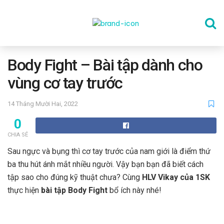
TRANG CHỦ
Body Fight – Bài tập dành cho
vùng cơ tay trước
THỂ DỤC
14 Tháng Mười Hai, 2022
0
DINH DƯỠNG
CHIA SẺ
Sau ngực và bụng thì cơ tay trước của nam giới là điểm thứ
SỨC KHỎE TINH THẦN
ba thu hút ánh mắt nhiều người. Vậy bạn bạn đã biết cách
tập sao cho đúng kỹ thuật chưa? Cùng
HLV Vikay của 1SK
thực hiện
bài tập Body Fight
bổ ích này nhé!
CÔNG NGHỆ