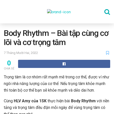
TRANG CHỦ
Body Rhythm – Bài tập cùng cơ
lõi và cơ trọng tâm
THỂ DỤC
7 Tháng Mười Hai, 2022
0
DINH DƯỠNG
CHIA SẺ
Trọng tâm là cơ nhóm rất mạnh mẽ trong cơ thể, được ví như
SỨC KHỎE TINH THẦN
ngôi nhà năng lượng của cơ thể. Nếu trọng tâm khỏe mạnh
thì toàn bộ cơ thể bạn sẽ khỏe mạnh và dẻo dai hơn.
CÔNG NGHỆ
Cùng
HLV Amy của 1SK
thực hiện bài
Body Rhythm
với nền
tảng và trọng tâm đều đặn mỗi ngày để vùng trọng tâm có