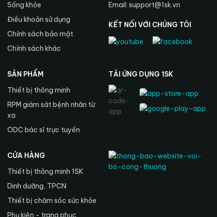
Sống khỏe
Email: support@1sk.vn
Điều khoản sử dụng
KẾT NỐI VỚI CHÚNG TÔI
Chính sách bảo mật
Chính sách khác
SẢN PHẨM
TẢI ỨNG DỤNG 1SK
Thiết bị thông minh
RPM giám sát bệnh nhân từ
xa
ODC bác sĩ trực tuyến
CỬA HÀNG
Thiết bị thông minh 1SK
Dinh dưỡng, TPCN
Thiết bị chăm sóc sức khỏe
Phụ kiện - trang phục