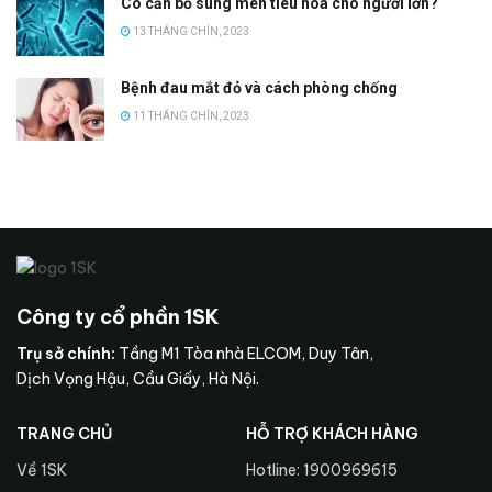
Có cần bổ sung men tiêu hóa cho người lớn?
13 THÁNG CHÍN, 2023
Bệnh đau mắt đỏ và cách phòng chống
11 THÁNG CHÍN, 2023
Công ty cổ phần 1SK
Trụ sở chính:
Tầng M1 Tòa nhà ELCOM, Duy Tân,
Dịch Vọng Hậu, Cầu Giấy, Hà Nội.
TRANG CHỦ
HỖ TRỢ KHÁCH HÀNG
Về 1SK
Hotline: 1900969615