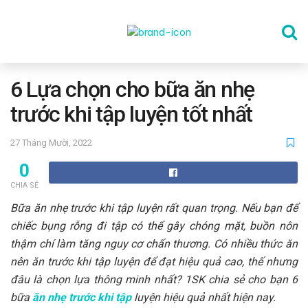
TRANG CHỦ
6 Lựa chọn cho bữa ăn nhẹ
trước khi tập luyện tốt nhất
THỂ DỤC
27 Tháng Mười, 2022
0
DINH DƯỠNG
CHIA SẺ
Bữa ăn nhẹ trước khi tập luyện rất quan trọng. Nếu bạn để
SỨC KHỎE TINH THẦN
chiếc bụng rỗng đi tập có thể gây chóng mặt, buồn nôn
thậm chí làm tăng nguy cơ chấn thương. Có nhiều thức ăn
nên ăn trước khi tập luyện để đạt hiệu quả cao, thế nhưng
CÔNG NGHỆ
đâu là chọn lựa thông minh nhất? 1SK chia sẻ cho bạn 6
bữa
ăn nhẹ trước khi tập
luyện hiệu quả nhất hiện nay.