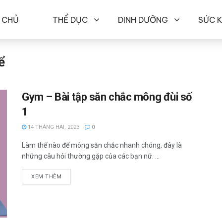
 CHỦ
THỂ DỤC
DINH DƯỠNG
SỨC 
ể
Gym – Bài tập săn chắc mông đùi số
1
14 THÁNG HAI, 2023
0
Làm thế nào để mông săn chắc nhanh chóng, đây là
những câu hỏi thường gặp của các bạn nữ. ...
XEM THÊM