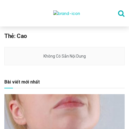
TRANG CHỦ
Thẻ:
Cao
THỂ DỤC
Không Có Sẵn Nội Dung
DINH DƯỠNG
Bài viết mới nhất
SỨC KHỎE TINH THẦN
CÔNG NGHỆ