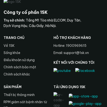
Công ty cổ phần 1SK
Trụ sở chính:
Tầng M1 Tòa nhà ELCOM, Duy Tân,
Dịch Vọng Hậu, Cầu Giấy, Hà Nội.
TRANG CHỦ
HỖ TRỢ KHÁCH HÀNG
Về 1SK
Hotline: 1900969615
Sống khỏe
Email: support@1sk.vn
Điều khoản sử dụng
KẾT NỐI VỚI CHÚNG TÔI
Chính sách bảo mật
Chính sách khác
SẢN PHẨM
TẢI ỨNG DỤNG 1SK
Thiết bị thông minh
RPM giám sát bệnh nhân từ