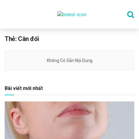
TRANG CHỦ
Thẻ:
Cân đối
THỂ DỤC
Không Có Sẵn Nội Dung
DINH DƯỠNG
Bài viết mới nhất
SỨC KHỎE TINH THẦN
CÔNG NGHỆ