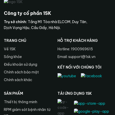
Công ty cổ phần 1SK
Trụ sở chính:
Tầng M1 Tòa nhà ELCOM, Duy Tân,
Dịch Vọng Hậu, Cầu Giấy, Hà Nội.
TRANG CHỦ
HỖ TRỢ KHÁCH HÀNG
Về 1SK
Hotline: 1900969615
Sống khỏe
Email: support@1sk.vn
Điều khoản sử dụng
KẾT NỐI VỚI CHÚNG TÔI
Chính sách bảo mật
Chính sách khác
SẢN PHẨM
TẢI ỨNG DỤNG 1SK
Thiết bị thông minh
RPM giám sát bệnh nhân từ