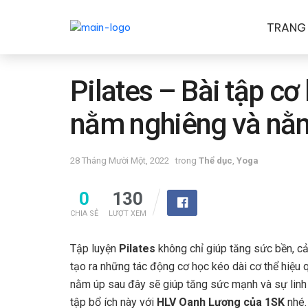
TRANG
Pilates – Bài tập cơ 
nằm nghiêng và nằ
28 Tháng Mười Một, 2022
trong
Thể dục
,
Yoga
0
130
CHIA SẺ
LƯỢT XEM
Tập luyện
Pilates
không chỉ giúp tăng sức bền, cả
tạo ra những tác động cơ học kéo dài cơ thể hiệu q
nằm úp sau đây sẽ giúp tăng sức mạnh và sự linh 
tập bổ ích này với
HLV Oanh Lương của 1SK
nhé.