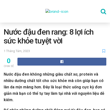
TRANG CHỦ
Nước đậu đen rang: 8 lợi ích
sức khỏe tuyệt vời
THỂ DỤC
1 Tháng Tám, 2023
0
DINH DƯỠNG
CHIA SẺ
Nước đậu đen không những giàu chất xơ, protein và
SỨC KHỎE TINH THẦN
nhiều dưỡng chất tốt cho sức khỏe mà còn giúp bạn có
làn da mịn màng hơn. Đây là loại thức uống cực kỳ đơn
giản mà bạn có thể tự tay làm tại nhà với nguyên liệu dễ
CÔNG NGHỆ
kiếm.