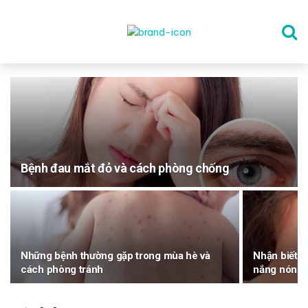
TRANG CHỦ
THỂ DỤC
Bệnh đau mắt đỏ và cách phòng chống
DINH DƯỠNG
SỨC KHỎE TINH THẦN
Những bệnh thường gặp trong mùa hè và
Nhận biết 
CÔNG NGHỆ
cách phòng tránh
nắng nóng