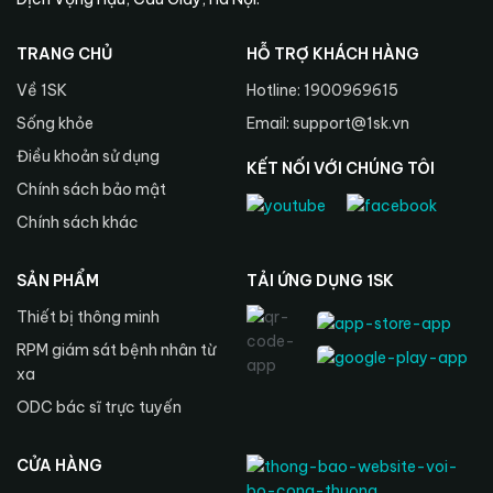
TRANG CHỦ
HỖ TRỢ KHÁCH HÀNG
Về 1SK
Hotline: 1900969615
Sống khỏe
Email: support@1sk.vn
Điều khoản sử dụng
KẾT NỐI VỚI CHÚNG TÔI
Chính sách bảo mật
Chính sách khác
SẢN PHẨM
TẢI ỨNG DỤNG 1SK
Thiết bị thông minh
RPM giám sát bệnh nhân từ
xa
ODC bác sĩ trực tuyến
CỬA HÀNG