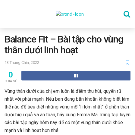
TRANG CHỦ
Balance Fit – Bài tập cho vùng
thân dưới linh hoạt
THỂ DỤC
13 Tháng Chín, 2022
0
DINH DƯỠNG
CHIA SẺ
Vùng thân dưới của chị em luôn là điểm thu hút, quyến rũ
SỨC KHỎE TINH THẦN
nhất với phái mạnh. Nếu bạn đang băn khoăn không biết làm
thế nào để tiêu diệt những vùng mỡ “lì lợm nhất” ở phần thân
dưới hiệu quả và an toàn, hãy cùng Emma Mã Trang tập luyện
CÔNG NGHỆ
các bài tập ngày hôm nay để có một vùng thân dưới khỏe
mạnh và linh hoạt hơn nhé.