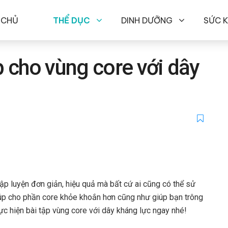
 CHỦ
THỂ DỤC
DINH DƯỠNG
SỨC 
p cho vùng core với dây
ập luyện đơn giản, hiệu quả mà bất cứ ai cũng có thể sử
iúp cho phần core khỏe khoắn hơn cũng như giúp bạn trông
 hiện bài tập vùng core với dây kháng lực ngay nhé!