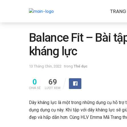
TRANG
Balance Fit – Bài tậ
kháng lực
13 Tháng Chín, 2022
trong
Thể dục
0
69
CHIA SẺ
LƯỢT XEM
Dây kháng lực là một trong những dụng cụ hỗ trợ t
dụng dụng cụ này. Khi tập với dây kháng lực sẽ g
đẹp và hấp dẫn hơn. Cùng HLV Emma Mã Trang thực