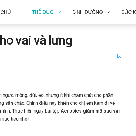
 CHỦ
THỂ DỤC
DINH DƯỠNG
SỨC 
ho vai và lưng
 ngực, mông, đùi, eo, nhưng ít khi chăm chút cho phần
ông săn chắc. Chính điều này khiến cho chị em kém đi vẻ
 mình. Thực hiện ngay bài tập
Aerobics giảm mỡ sau vai
mục tiêu nhé!