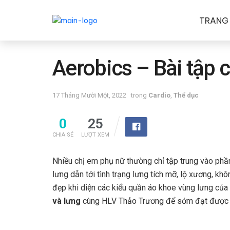
TRANG
Aerobics – Bài tập c
17 Tháng Mười Một, 2022
trong
Cardio
,
Thể dục
0
25
CHIA SẺ
LƯỢT XEM
Nhiều chị em phụ nữ thường chỉ tập trung vào phần
lưng dẫn tới tình trạng lưng tích mỡ, lộ xương, kh
đẹp khi diện các kiểu quần áo khoe vùng lưng của
và lưng
cùng HLV Thảo Trương để sớm đạt được 